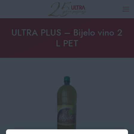
ULTRA PLUS – Bijelo vino 2
L PET