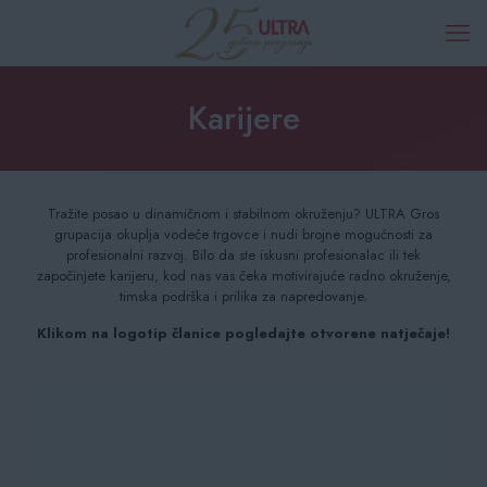
Karijere
Tražite posao u dinamičnom i stabilnom okruženju? ULTRA Gros
grupacija okuplja vodeće trgovce i nudi brojne mogućnosti za
profesionalni razvoj. Bilo da ste iskusni profesionalac ili tek
započinjete karijeru, kod nas vas čeka motivirajuće radno okruženje,
timska podrška i prilika za napredovanje.
Klikom na logotip članice pogledajte otvorene natječaje!