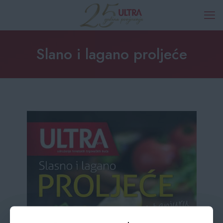
Slano i lagano proljeće