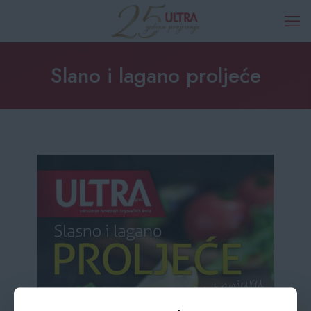
Slano i lagano proljeće